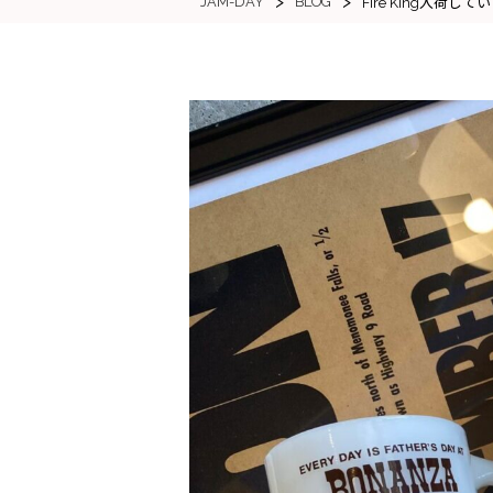
>
>
JAM-DAY
BLOG
Fire King入荷して