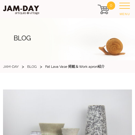
0
MENU
BLOG
>
>
JAM-DAY
BLOG
Fat Lava Vase 掲載＆Work apron紹介